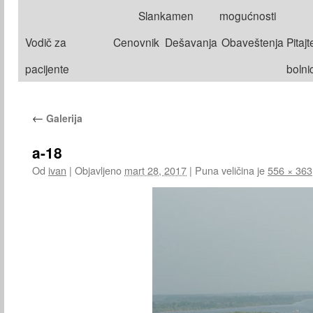
na
Slankamen
mogućnosti
sadržaj
Vodič za
Cenovnik
Dešavanja
Obaveštenja
Pitajt
pacijente
bolni
←
Galerija
a-18
Od
ivan
|
Objavljeno
mart 28, 2017
|
Puna veličina je
556 × 363