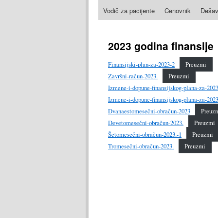
Vodič za pacijente
Cenovnik
Dešav
na
sadržaj
2023 godina finansije
Finansijski-plan-za-2023-2
Preuzmi
Završni-račun-2023.
Preuzmi
Izmene-i-dopune-finansijskog-plana-za-202
Izmene-i-dopune-finansijskog-plana-za-202
Dvanaestomesečni-obračun-2023
Preuz
Devetomesečni-obračun-2023.
Preuzmi
Šetomesečni-obračun-2023.-1
Preuzmi
Tromesečni-obračun-2023.
Preuzmi