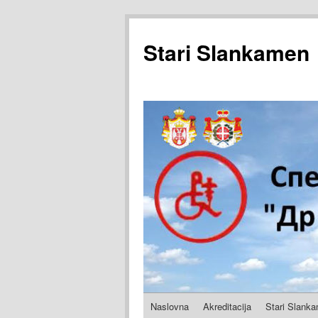
Stari Slankamen
Naslovna
Akreditacija
Stari Slank
Skoči