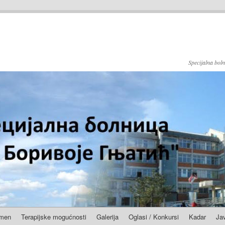
Specijalna boln
amen
Terapijske mogućnosti
Galerija
Oglasi / Konkursi
Kadar
Ja