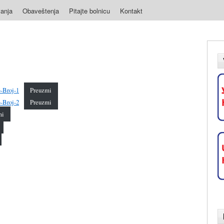
anja
Obaveštenja
Pitajte bolnicu
Kontakt
3-Broj-1
Preuzmi
3-Broj-2
Preuzmi
mi