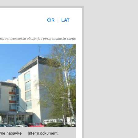
ĆIR
|
LAT
ica za neurološka oboljenja i posttraumatska stanja
vne nabavke
Interni dokumenti