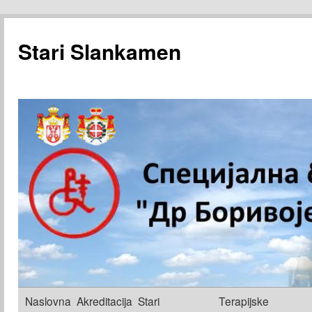
Stari Slankamen
Skoči
Naslovna
Akreditacija
Stari
Terapijske