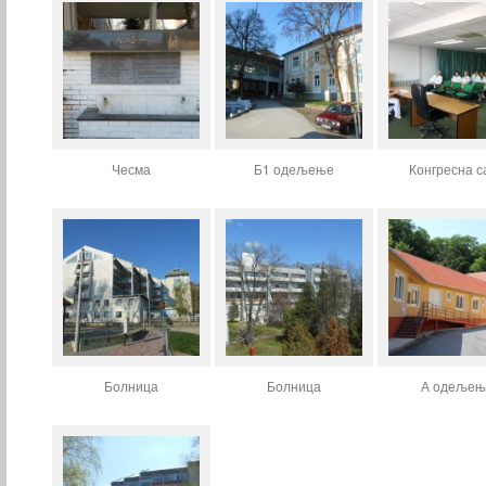
Чесма
Б1 одељење
Конгресна с
Болница
Болница
А одељењ