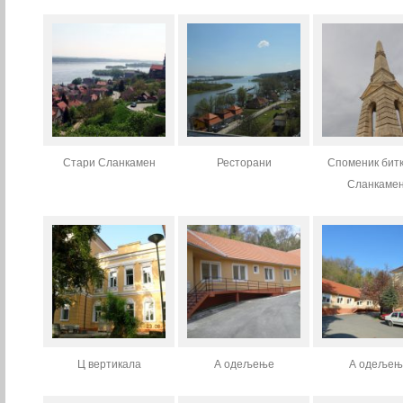
Стари Сланкамен
Ресторани
Споменик битк
Сланкаме
Ц вертикала
А одељење
А одељењ