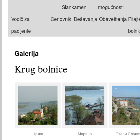
na
Slankamen
mogućnosti
sadržaj
Vodič za
Cenovnik
Dešavanja
Obaveštenja
Pitajt
pacijente
bolni
Galerija
Krug bolnice
Црква
Марина
Стари Сланк