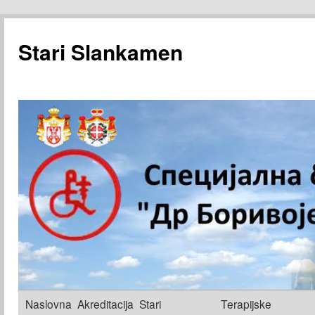
Stari Slankamen
Skoči
Naslovna
Akreditacija
Stari
Terapijske